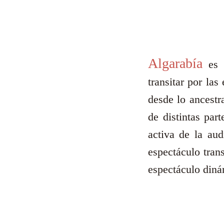
Algarabía
es u
transitar por la
desde lo ancestr
de distintas par
activa de la aud
espectáculo tran
espectáculo dinám